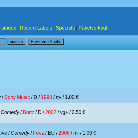
isindex
|
Record-Labels
|
Specials
|
Paketverkauf
y
/
Sony Music
/ D /
1998
/ m- / 1.00 €
/
Comedy
/
Burtz
/ D /
2002
/ vg+ / 0.50 €
ive /
Comedy
/
Feez
/ EU /
2006
/ m- / 1.00 €