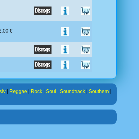
 2.00 €
siv
|
Reggae
|
Rock
|
Soul
|
Soundtrack
|
Southern
|