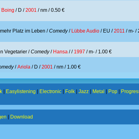
/
Boing
/ D /
2001
/ nm / 0.50 €
 mehr Platz im Leben /
Comedy
/
Lübbe Audio
/ EU /
2011
/ m- /
n Vegetarier /
Comedy
/
Hansa
/ /
1997
/ m- / 1.00 €
omedy
/
Ariola
/ D /
2001
/ nm / 1.00 €
k
|
Easylistening
|
Electronic
|
Folk
|
Jazz
|
Metal
|
Pop
|
Progres
gen
|
Download