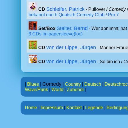
Schleifer, Patrick
CD
- Pullover /
Comedy
bekannt durch Quatsch Comedy Club / Pro 7
Stelter, Bernd
Set/Box
- Wer abnimmt, hat
3 CDs im papersleeve(foc)
von der Lippe, Jürgen
CD
- Männer Fraue
von der Lippe, Jürgen
CD
- So bin ich /
C
Comedy
|
Blues
|
|
Country
|
Deutsch
|
Deutschroc
Wave/Punk
|
World
|
Zubehör
|
Home
|
Impressum
|
Kontakt
|
Legende
|
Bedingun