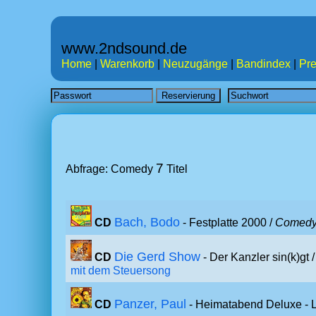
www.2ndsound.de
Home
|
Warenkorb
|
Neuzugänge
|
Bandindex
|
Pre
7
Abfrage: Comedy
Titel
Bach, Bodo
CD
- Festplatte 2000 /
Comed
Die Gerd Show
CD
- Der Kanzler sin(k)gt 
mit dem Steuersong
Panzer, Paul
CD
- Heimatabend Deluxe - L