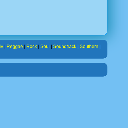
iv
|
Reggae
|
Rock
|
Soul
|
Soundtrack
|
Southern
|