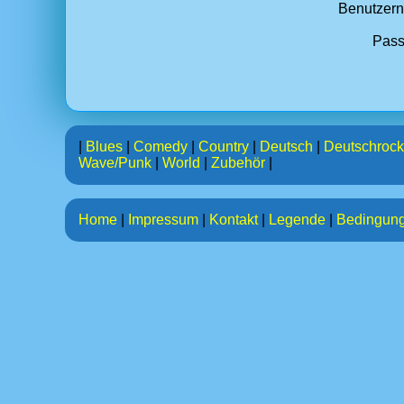
Benutzer
Pass
|
Blues
|
Comedy
|
Country
|
Deutsch
|
Deutschrock
Wave/Punk
|
World
|
Zubehör
|
Home
|
Impressum
|
Kontakt
|
Legende
|
Bedingun