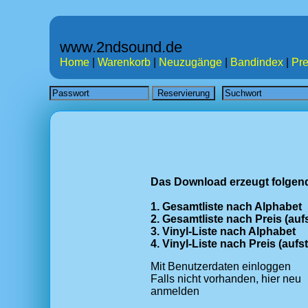
www.2ndsound.de
Home
|
Warenkorb
|
Neuzugänge
|
Bandindex
|
Pre
Das Download erzeugt folgend
1. Gesamtliste nach Alphabet
2. Gesamtliste nach Preis (auf
3. Vinyl-Liste nach Alphabet
4. Vinyl-Liste nach Preis (aufs
Mit Benutzerdaten einloggen
Falls nicht vorhanden, hier neu
anmelden