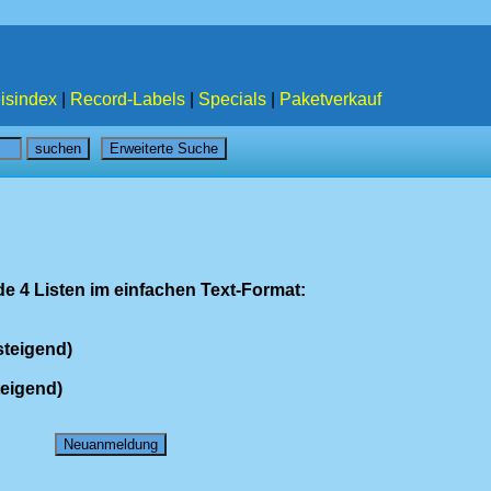
isindex
|
Record-Labels
|
Specials
|
Paketverkauf
e 4 Listen im einfachen Text-Format:
steigend)
teigend)