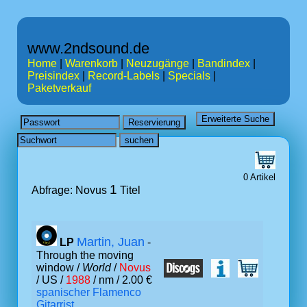
www.2ndsound.de
Home
|
Warenkorb
|
Neuzugänge
|
Bandindex
|
Preisindex
|
Record-Labels
|
Specials
|
Paketverkauf
0 Artikel
1
Abfrage: Novus
Titel
Martin, Juan
LP
-
Through the moving
window /
World
/
Novus
/ US /
1988
/ nm / 2.00 €
spanischer Flamenco
Gitarrist