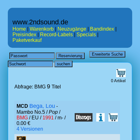
www.2ndsound.de
Home
|
Warenkorb
|
Neuzugänge
|
Bandindex
|
Preisindex
|
Record-Labels
|
Specials
|
Paketverkauf
0 Artikel
9
Abfrage: BMG
Titel
Bega, Lou
MCD
-
Mambo No.5 /
Pop
/
BMG
/ EU /
1991
/ m- /
0.00 €
4 Versionen