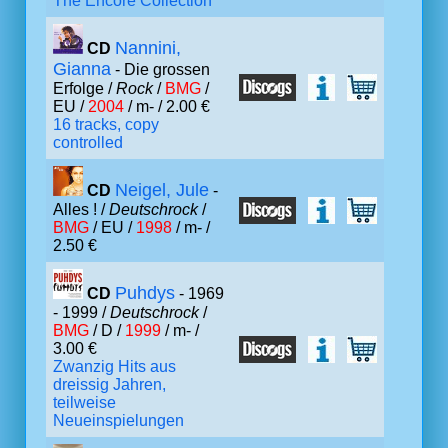
The Encore Collection
Nannini,
CD
Gianna
- Die grossen
Erfolge /
Rock
/
BMG
/
EU /
2004
/ m- / 2.00 €
16 tracks, copy
controlled
Neigel, Jule
CD
-
Alles ! /
Deutschrock
/
BMG
/ EU /
1998
/ m- /
2.50 €
Puhdys
CD
- 1969
- 1999 /
Deutschrock
/
BMG
/ D /
1999
/ m- /
3.00 €
Zwanzig Hits aus
dreissig Jahren,
teilweise
Neueinspielungen