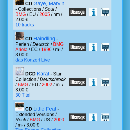
Gaye, Marvin
CD
- Collections /
Soul
/
BMG
/ EU /
2005
/ nm /
2.00 €
10 tracks
Haindling
CD
-
Perlen /
Deutsch
/
BMG
Ariola
/ EC /
1996
/ m- /
3.00 €
das Konzert Live
Karat
DCD
- Star
Collection /
Deutschrock
/
BMG
/ EU /
2002
/ m- /
3.00 €
30 Titel
Little Feat
CD
-
Extended Versions /
Rock
/
BMG
/ US /
2000
/ m- / 3.00 €