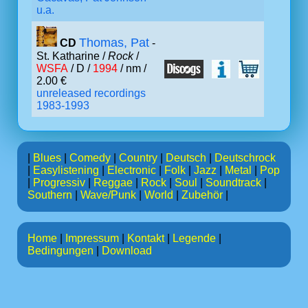
u.a.
Thomas, Pat
CD
-
St. Katharine /
Rock
/
WSFA
/ D /
1994
/ nm /
2.00 €
unreleased recordings
1983-1993
|
Blues
|
Comedy
|
Country
|
Deutsch
|
Deutschrock
|
Easylistening
|
Electronic
|
Folk
|
Jazz
|
Metal
|
Pop
|
Progressiv
|
Reggae
|
Rock
|
Soul
|
Soundtrack
|
Southern
|
Wave/Punk
|
World
|
Zubehör
|
Home
|
Impressum
|
Kontakt
|
Legende
|
Bedingungen
|
Download