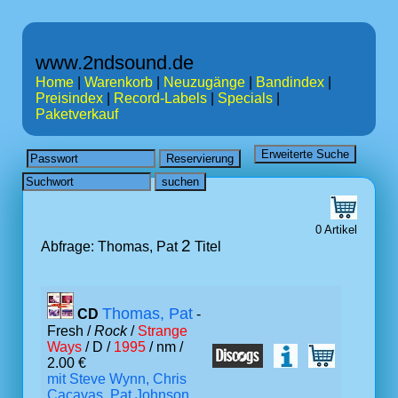
www.2ndsound.de
Home
|
Warenkorb
|
Neuzugänge
|
Bandindex
|
Preisindex
|
Record-Labels
|
Specials
|
Paketverkauf
0 Artikel
2
Abfrage: Thomas, Pat
Titel
Thomas, Pat
CD
-
Fresh /
Rock
/
Strange
Ways
/ D /
1995
/ nm /
2.00 €
mit Steve Wynn, Chris
Cacavas, Pat Johnson