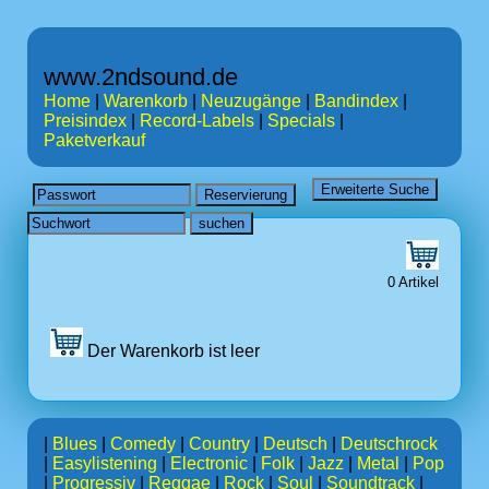
www.2ndsound.de
Home
|
Warenkorb
|
Neuzugänge
|
Bandindex
|
Preisindex
|
Record-Labels
|
Specials
|
Paketverkauf
0 Artikel
Der Warenkorb ist leer
|
Blues
|
Comedy
|
Country
|
Deutsch
|
Deutschrock
|
Easylistening
|
Electronic
|
Folk
|
Jazz
|
Metal
|
Pop
|
Progressiv
|
Reggae
|
Rock
|
Soul
|
Soundtrack
|