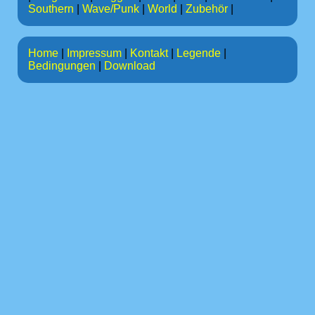
Southern
|
Wave/Punk
|
World
|
Zubehör
|
Home
|
Impressum
|
Kontakt
|
Legende
|
Bedingungen
|
Download