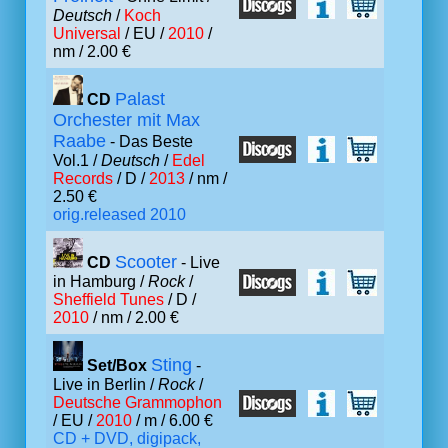
Deutsch
/
Koch
Universal
/ EU /
2010
/
nm / 2.00 €
Palast
CD
Orchester mit Max
Raabe
- Das Beste
Vol.1 /
Deutsch
/
Edel
Records
/ D /
2013
/ nm /
2.50 €
orig.released 2010
Scooter
CD
- Live
in Hamburg /
Rock
/
Sheffield Tunes
/ D /
2010
/ nm / 2.00 €
Sting
Set/Box
-
Live in Berlin /
Rock
/
Deutsche Grammophon
/ EU /
2010
/ m / 6.00 €
CD + DVD, digipack,