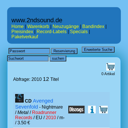
www.2ndsound.de
Home
|
Warenkorb
|
Neuzugänge
|
Bandindex
|
Preisindex
|
Record-Labels
|
Specials
|
Paketverkauf
0 Artikel
12
Abfrage: 2010
Titel
Avenged
CD
Sevenfold
- Nightmare
/
Metal
/
Roadrunner
Records
/ EU /
2010
/ m-
/ 3.50 €