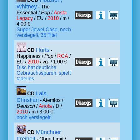
Houston,
DCD
Whitney
- The
Essential /
Pop
/
Arista
Legacy
/ EU /
2010
/ m /
4.00 €
Super Jewel Case, noch
versiegelt, 35 Titel
Hurts
CD
-
Happiness /
Pop
/
RCA
/
EU /
2010
/ vg- / 1.00 €
Disc hat deutliche
Gebrauchsspuren, spielt
tadellos
Lais,
CD
Christian
- Atemlos /
Deutsch
/
Ariola
/ D /
2010
/ m / 3.00 €
noch versiegelt
Münchner
CD
Freiheit
- Ohne Limit /