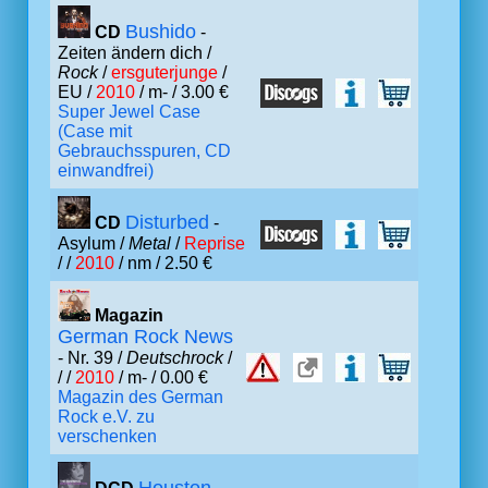
Bushido
CD
-
Zeiten ändern dich /
Rock
/
ersguterjunge
/
EU /
2010
/ m- / 3.00 €
Super Jewel Case
(Case mit
Gebrauchsspuren, CD
einwandfrei)
Disturbed
CD
-
Asylum /
Metal
/
Reprise
/ /
2010
/ nm / 2.50 €
Magazin
German Rock News
- Nr. 39 /
Deutschrock
/
/ /
2010
/ m- / 0.00 €
Magazin des German
Rock e.V. zu
verschenken