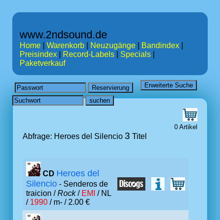
www.2ndsound.de
Home
|
Warenkorb
|
Neuzugänge
|
Bandindex
|
Preisindex
|
Record-Labels
|
Specials
|
Paketverkauf
0 Artikel
3
Abfrage: Heroes del Silencio
Titel
Heroes del
CD
Silencio
- Senderos de
traicion /
Rock
/
EMI
/ NL
/
1990
/ m- / 2.00 €