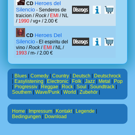
Heroes del
CD
Silencio
- Senderos de
traicion /
Rock
/
EMI
/ NL
/
1990
/ vg+ / 2.00 €
Heroes Del
CD
Silencio
- El espiritu del
vino /
Rock
/
EMI
/ NL /
1993
/ m- / 2.00 €
|
Blues
|
Comedy
|
Country
|
Deutsch
|
Deutschrock
|
Easylistening
|
Electronic
|
Folk
|
Jazz
|
Metal
|
Pop
|
Progressiv
|
Reggae
|
Rock
|
Soul
|
Soundtrack
|
Southern
|
Wave/Punk
|
World
|
Zubehör
|
Home
|
Impressum
|
Kontakt
|
Legende
|
Bedingungen
|
Download