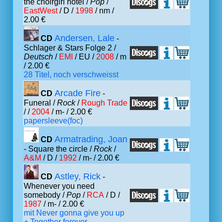
the choirgirl hotel /
Pop
/
EastWest
/ D /
1998
/ nm /
2.00 €
Andersen, Lale
CD
-
Schlager & Stars Folge 2 /
Deutsch
/
EMI
/ EU /
2008
/ m
/ 2.00 €
28 Titel, noch verschweisst
Arcade Fire
CD
-
Funeral /
Rock
/
Rough Trade
/ /
2004
/ m- / 2.00 €
papersleeve(foc)
Armatrading, Joan
CD
- Square the circle /
Rock
/
A&M
/ D /
1992
/ m- / 2.00 €
Astley, Rick
CD
-
Whenever you need
somebody /
Pop
/
RCA
/ D /
1987
/ m- / 2.00 €
mit Never gonna give you up
+ Together forever