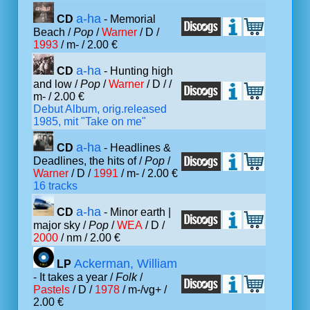
a-ha
CD
- Memorial
Beach /
Pop
/
Warner
/ D /
1993
/ m- / 2.00 €
a-ha
CD
- Hunting high
and low /
Pop
/
Warner
/ D /
/
m- / 2.00 €
Debut Album, orig.released
1985, mit "Take on me"
a-ha
CD
- Headlines &
Deadlines, the hits of /
Pop
/
Warner
/ D /
1991
/ m- / 2.00 €
16 tracks
a-ha
CD
- Minor earth |
major sky /
Pop
/
WEA
/ D /
2000
/ nm / 2.00 €
Ackerman, William
LP
- It takes a year /
Folk
/
Pastels
/ D /
1978
/ m-/vg+ /
2.00 €