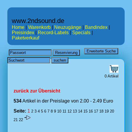
www.2ndsound.de
Home
|
Warenkorb
|
Neuzugänge
|
Bandindex
|
Preisindex
|
Record-Labels
|
Specials
|
Paketverkauf
0 Artikel
zurück zur Übersicht
534
Artikel in der Preislage von 2.00 - 2.49 Euro
Seite:
1
2
3
4
5
6
7
8
9
10
11
12
13
14
15
16
17
18
19
20
21
22