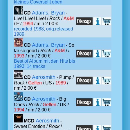
kleines Coversplit oben
Adams, Bryan
CD
-
Live! Live! Live! /
Rock
/
A&M
/ F /
1994
/ m- / 2.00 €
recorded 1988, orig.released
1989
Adams, Bryan
CD
- So
far so good /
Rock
/
A&M
/ /
1993
/ nm / 2.00 €
Best of Album mit den Hits bis
1993, 14 tracks
Aerosmith
CD
- Pump /
Rock
/
Geffen
/ US /
1989
/
nm / 2.00 €
Aerosmith
CD
- Big
Ones /
Rock
/
Geffen
/ UK /
1994
/ nm / 2.00 €
Aerosmith
MCD
-
Sweet Emotion /
Rock
/