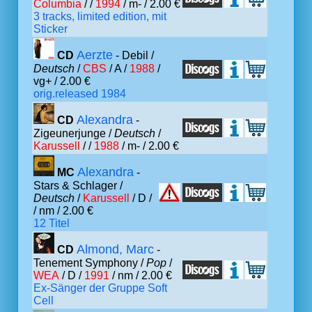
Columbia
/ /
1994
/ m- / 2.00 €
3 tracks, limited edition, mit
Sticker
Aerzte
CD
- Debil /
Deutsch
/
CBS
/ A /
1988
/
vg+ / 2.00 €
orig.released 1984
Alexandra
CD
-
Zigeunerjunge /
Deutsch
/
Karussell
/ /
1988
/ m- / 2.00 €
Alexandra
MC
-
Stars & Schlager /
Deutsch
/
Karussell
/ D /
/ nm / 2.00 €
12 Titel
Almond, Marc
CD
-
Tenement Symphony /
Pop
/
WEA
/ D /
1991
/ nm / 2.00 €
Ex-Sänger der Gruppe Soft
Cell