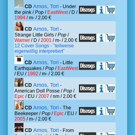
Amos, Tori
CD
- Under
the pink /
Pop
/
EastWest
/ D /
1994
/ m- / 2.00 €
Amos, Tori
CD
-
Strange Little Girls /
Pop
/
Warner
/ D /
2001
/ m- / 2.00 €
12 Cover Songs - "teilweise
eigenwillig interpretiert"
Amos, Tori
CD
- Little
Earthquakes /
Pop
/
EastWest
/ EU /
1992
/ m- / 2.00 €
Amos, Tori
CD
-
American Doll Posse /
Pop
/
Epic
/ EU /
2007
/ nm / 2.00 €
Amos, Tori
CD
- The
Beekeeper /
Pop
/
Epic
/ EU /
2005
/ m- / 2.00 €
Amos, Tori
CD
- From