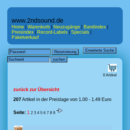
www.2ndsound.de
Home
|
Warenkorb
|
Neuzugänge
|
Bandindex
|
Preisindex
|
Record-Labels
|
Specials
|
Paketverkauf
0 Artikel
zurück zur Übersicht
207
Artikel in der Preislage von 1.00 - 1.49 Euro
Seite:
1
2
3
4
5
6
7
8
9