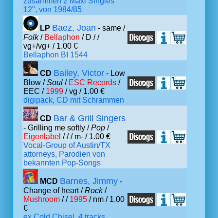
zusammen 2 Maxi Singles
12", von 1984/85
Baez, Joan
LP
- same /
Folk
/
Bellaphon
/ D /
/
vg+/vg+ / 1.00 €
Bellaphon BI 1544
Bailey, Victor
CD
- Low
Blow /
Soul
/
ESC Records
/
EEC /
1999
/ vg / 1.00 €
digipack, CD mit Schrammen
Bar & Grill Singers
CD
- Grilling me softly /
Pop
/
Eigenlabel
/ /
/ m- / 1.00 €
Vocal-Group of Austin/TX
attorneys, Parodien von
bekannten Pop-Songs
Barnes, Jimmy
MCD
-
Change of heart /
Rock
/
Mushroom
/ /
1995
/ nm / 1.00
€
ex Cold Chisel, 4 tracks.