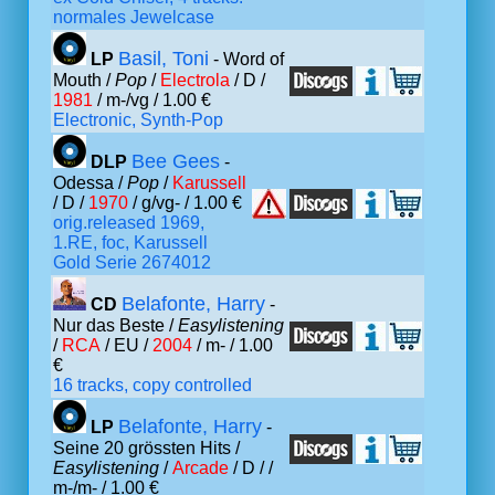
normales Jewelcase
Basil, Toni
LP
- Word of
Mouth /
Pop
/
Electrola
/ D /
1981
/ m-/vg / 1.00 €
Electronic, Synth-Pop
Bee Gees
DLP
-
Odessa /
Pop
/
Karussell
/ D /
1970
/ g/vg- / 1.00 €
orig.released 1969,
1.RE, foc, Karussell
Gold Serie 2674012
Belafonte, Harry
CD
-
Nur das Beste /
Easylistening
/
RCA
/ EU /
2004
/ m- / 1.00
€
16 tracks, copy controlled
Belafonte, Harry
LP
-
Seine 20 grössten Hits /
Easylistening
/
Arcade
/ D /
/
m-/m- / 1.00 €