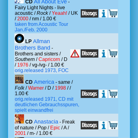
All About Eve
CD
-
Fairy Light Nights - live
acoustic /
Rock
/
Yeaah!
/ UK
/
2000
/ nm / 1.00 €
taken from Acoustic Tour
Jan./Feb. 2000
Allman
LP
Brothers Band
-
Brothers and sisters /
Southern
/
Capricorn
/ D
/
1976
/ vg-/vg- / 1.00 €
orig.released 1973, FOC
America
CD
- same /
Folk
/
Warner
/ D /
1998
/ /
1.00 €
orig.released 1971, CD mit
deutlichen Gebrauchsspuren,
spielt einwandfrei
Anastacia
CD
- Freak
of nature /
Pop
/
Epic
/ A /
2001
/ m- / 1.00 €