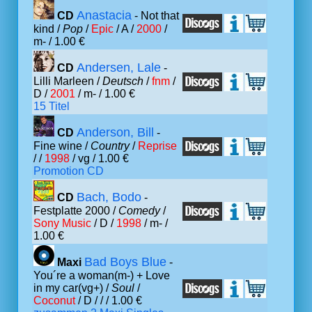
Anastacia
CD
- Not that
kind /
Pop
/
Epic
/ A /
2000
/
m- / 1.00 €
Andersen, Lale
CD
-
Lilli Marleen /
Deutsch
/
fnm
/
D /
2001
/ m- / 1.00 €
15 Titel
Anderson, Bill
CD
-
Fine wine /
Country
/
Reprise
/ /
1998
/ vg / 1.00 €
Promotion CD
Bach, Bodo
CD
-
Festplatte 2000 /
Comedy
/
Sony Music
/ D /
1998
/ m- /
1.00 €
Bad Boys Blue
Maxi
-
You´re a woman(m-) + Love
in my car(vg+) /
Soul
/
Coconut
/ D /
/ / 1.00 €