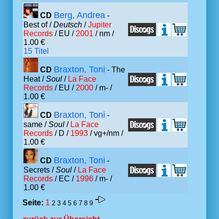
Berg, Andrea
CD
-
Best of /
Deutsch
/
Jupiter
Records
/ EU /
2001
/ nm /
1.00 €
15 Titel
Braxton, Toni
CD
- The
Heat /
Soul
/
La Face
Records
/ EU /
2000
/ m- /
1.00 €
Braxton, Toni
CD
-
same /
Soul
/
La Face
Records
/ D /
1993
/ vg+/nm /
1.00 €
Braxton, Toni
CD
-
Secrets /
Soul
/
La Face
Records
/ EC /
1996
/ m- /
1.00 €
Seite:
1
2
3
4
5
6
7
8
9