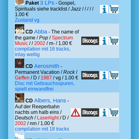
3 LPs
Paket
- Gospel,
Spirituals siehe tracklist /
Jazz
/
/ /
/ /
1.00 €
Zustand vg
Abba
CD
- The name of
the game /
Pop
/
Spectrum
Music
/ /
2002
/ m- / 1.00 €
compilation mit 16 tracks,
inlay wellig
Aerosmith
CD
-
Permanent Vacation /
Rock
/
Geffen
/ D /
1987
/ vg / 1.00 €
Disc mit Gebrauchsspuren,
spielt einwandfrei
Albers, Hans
CD
-
Auf der Reeperbahn
nachts um halb eins /
Deutsch
/
Laserlight
/ D /
2002
/ nm / 1.00 €
compilation mit 18 tracks