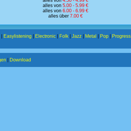
alles von
4.50 - 4.99 €
alles von
5.00 - 5.99 €
alles von
6.00 - 6.99 €
alles über
7.00 €
|
Easylistening
|
Electronic
|
Folk
|
Jazz
|
Metal
|
Pop
|
Progress
gen
|
Download