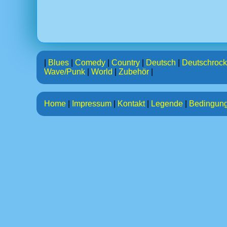
|
Blues
|
Comedy
|
Country
|
Deutsch
|
Deutschrock
Wave/Punk
|
World
|
Zubehör
|
Home
|
Impressum
|
Kontakt
|
Legende
|
Bedingun