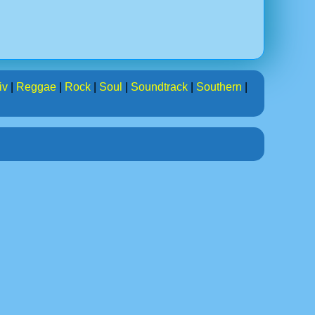
iv
|
Reggae
|
Rock
|
Soul
|
Soundtrack
|
Southern
|