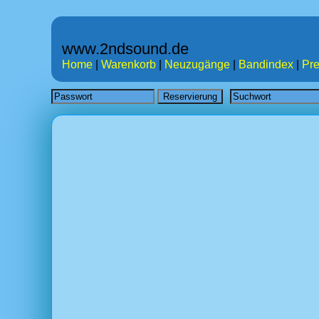
www.2ndsound.de
Home
|
Warenkorb
|
Neuzugänge
|
Bandindex
|
Pre