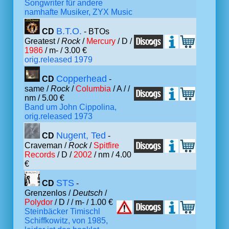
Songwriter für andere
namhafte Musiker, ZYX Music
B.T.O.
CD
- BTOs
Greatest /
Rock
/
Mercury
/ D /
1986
/ m- / 3.00 €
orig.released 1979
Copperhead
CD
-
same /
Rock
/
Columbia
/ A /
/
nm / 5.00 €
Band um John Cippolina,
orig.released 1973
Nugent, Ted
CD
-
Craveman /
Rock
/
Spitfire
Records
/ D /
2002
/ nm / 4.00
€
STS
CD
-
Grenzenlos /
Deutsch
/
Polydor
/ D /
/ m- / 1.00 €
Steinbäcker Timischl
Schiffkowitz, von 1985,