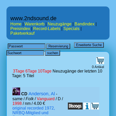
www.2ndsound.de
Home
|
Warenkorb
|
Neuzugänge
|
Bandindex
|
Preisindex
|
Record-Labels
|
Specials
|
Paketverkauf
0 Artikel
3Tage
6Tage
10Tage
Neuzugänge der letzten 10
Tage: 5 Titel
Anderson, Al
CD
-
same /
Folk
/
Vanguard
/ D /
1998
/ nm / 4.00 €
original recorded 1972,
NRBQ-Mitglied und