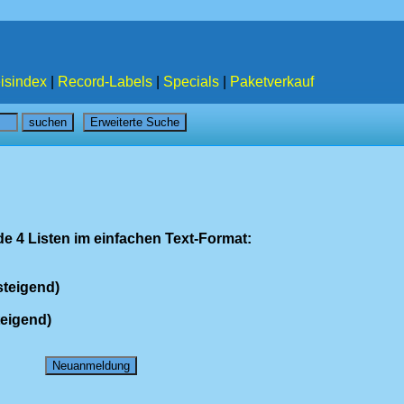
isindex
|
Record-Labels
|
Specials
|
Paketverkauf
e 4 Listen im einfachen Text-Format:
steigend)
teigend)