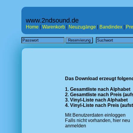
www.2ndsound.de
Home
|
Warenkorb
|
Neuzugänge
|
Bandindex
|
Pre
Das Download erzeugt folgend
1. Gesamtliste nach Alphabet
2. Gesamtliste nach Preis (auf
3. Vinyl-Liste nach Alphabet
4. Vinyl-Liste nach Preis (aufs
Mit Benutzerdaten einloggen
Falls nicht vorhanden, hier neu
anmelden