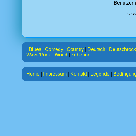
Benutzer
Pass
|
Blues
|
Comedy
|
Country
|
Deutsch
|
Deutschrock
Wave/Punk
|
World
|
Zubehör
|
Home
|
Impressum
|
Kontakt
|
Legende
|
Bedingun