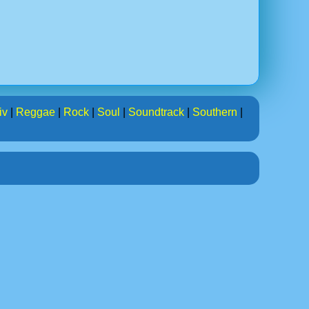
iv
|
Reggae
|
Rock
|
Soul
|
Soundtrack
|
Southern
|