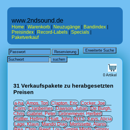
www.2ndsound.de
Home
|
Warenkorb
|
Neuzugänge
|
Bandindex
|
Preisindex
|
Record-Labels
|
Specials
|
Paketverkauf
0 Artikel
31 Verkaufspakete zu herabgesetzten
Preisen
a-ha
Amos, Tori
Clapton, Eric
Cocker, Joe
Corrs
Cranberries
Dawson, Julian
De Burgh,
Chris
Gabriel, Peter
Grönemeyer, Herbert
Hattler, Hellmut
Hiatt, John
INXS
Keys, Alicia
Lage, Klaus
Mando Diao
Morissette, Alanis
Rea, Chris
Reed, Lou
Simple Minds
Simply