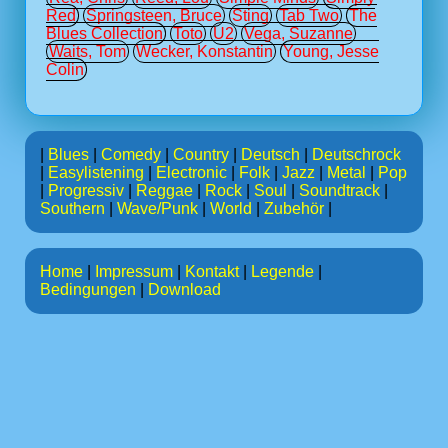
Red
Springsteen, Bruce
Sting
Tab Two
The
Blues Collection
Toto
U2
Vega, Suzanne
Waits, Tom
Wecker, Konstantin
Young, Jesse
Colin
|
Blues
|
Comedy
|
Country
|
Deutsch
|
Deutschrock
|
Easylistening
|
Electronic
|
Folk
|
Jazz
|
Metal
|
Pop
|
Progressiv
|
Reggae
|
Rock
|
Soul
|
Soundtrack
|
Southern
|
Wave/Punk
|
World
|
Zubehör
|
Home
|
Impressum
|
Kontakt
|
Legende
|
Bedingungen
|
Download