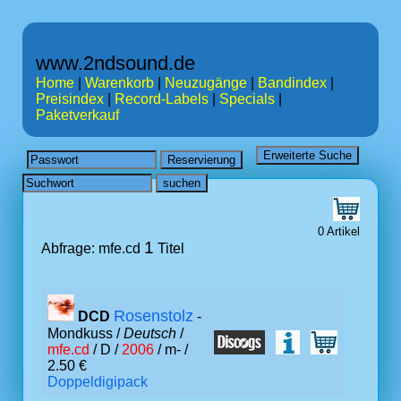
www.2ndsound.de
Home
|
Warenkorb
|
Neuzugänge
|
Bandindex
|
Preisindex
|
Record-Labels
|
Specials
|
Paketverkauf
0 Artikel
1
Abfrage: mfe.cd
Titel
Rosenstolz
DCD
-
Mondkuss /
Deutsch
/
mfe.cd
/ D /
2006
/ m- /
2.50 €
Doppeldigipack