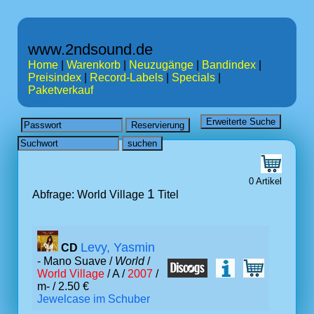
www.2ndsound.de
Home
|
Warenkorb
|
Neuzugänge
|
Bandindex
|
Preisindex
|
Record-Labels
|
Specials
|
Paketverkauf
0 Artikel
1
Abfrage: World Village
Titel
Levy, Yasmin
CD
- Mano Suave /
World
/
World Village
/ A /
2007
/
m- / 2.50 €
Jewelcase im Schuber