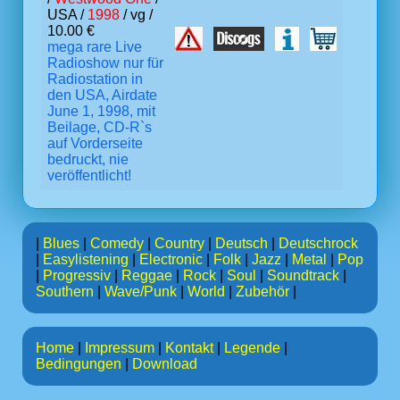
USA /
1998
/ vg /
10.00 €
mega rare Live
Radioshow nur für
Radiostation in
den USA, Airdate
June 1, 1998, mit
Beilage, CD-R`s
auf Vorderseite
bedruckt, nie
veröffentlicht!
|
Blues
|
Comedy
|
Country
|
Deutsch
|
Deutschrock
|
Easylistening
|
Electronic
|
Folk
|
Jazz
|
Metal
|
Pop
|
Progressiv
|
Reggae
|
Rock
|
Soul
|
Soundtrack
|
Southern
|
Wave/Punk
|
World
|
Zubehör
|
Home
|
Impressum
|
Kontakt
|
Legende
|
Bedingungen
|
Download