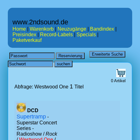
www.2ndsound.de
Home
|
Warenkorb
|
Neuzugänge
|
Bandindex
|
Preisindex
|
Record-Labels
|
Specials
|
Paketverkauf
0 Artikel
1
Abfrage: Westwood One
Titel
DCD
Supertramp
-
Superstar Concert
Series -
Radioshow /
Rock
/
Westwood One
/