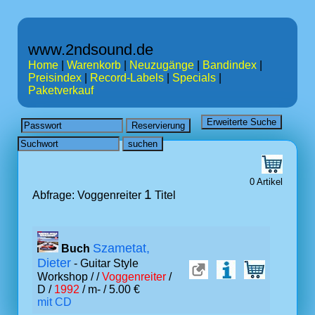
www.2ndsound.de
Home
|
Warenkorb
|
Neuzugänge
|
Bandindex
|
Preisindex
|
Record-Labels
|
Specials
|
Paketverkauf
0 Artikel
1
Abfrage: Voggenreiter
Titel
Szametat,
Buch
Dieter
- Guitar Style
Workshop /
/
Voggenreiter
/
D /
1992
/ m- / 5.00 €
mit CD