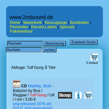
www.2ndsound.de
Home
|
Warenkorb
|
Neuzugänge
|
Bandindex
|
Preisindex
|
Record-Labels
|
Specials
|
Paketverkauf
0 Artikel
3
Abfrage: Tuff Gong
Titel
Marley, Bob
CD
-
Babylon by Bus /
Reggae
/
Tuff Gong
/ UK
/
/ nm / 3.00 €
orig.released 1978 als
DoLP, digit.remastered