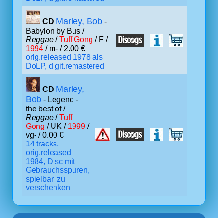
Marley, Bob
CD
-
Babylon by Bus /
Reggae
/
Tuff Gong
/ F /
1994
/ m- / 2.00 €
orig.released 1978 als
DoLP, digit.remastered
Marley,
CD
Bob
- Legend -
the best of /
Reggae
/
Tuff
Gong
/ UK /
1999
/
vg- / 0.00 €
14 tracks,
orig.released
1984, Disc mit
Gebrauchsspuren,
spielbar, zu
verschenken