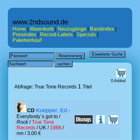
www.2ndsound.de
Home
|
Warenkorb
|
Neuzugänge
|
Bandindex
|
Preisindex
|
Record-Labels
|
Specials
|
Paketverkauf
0 Artikel
1
Abfrage: True Tone Records
Titel
Kuepper, Ed
CD
-
Everybody´s got to /
Rock
/
True Tone
Records
/ UK /
1988
/
nm / 3.00 €