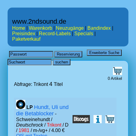
www.2ndsound.de
Home
|
Warenkorb
|
Neuzugänge
|
Bandindex
|
Preisindex
|
Record-Labels
|
Specials
|
Paketverkauf
0 Artikel
4
Abfrage: Trikont
Titel
Hundt, Uli und
LP
die Betablocker
-
Schweinehundt /
Deutschrock
/
Trikont
/ D
/
1981
/ m-/vg+ / 4.00 €
OIS mit Texten