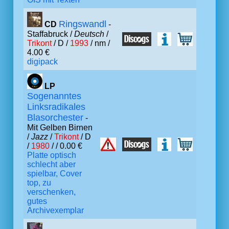
Ringswandl
CD
-
Staffabruck /
Deutsch
/
Trikont
/ D /
1993
/ nm /
4.00 €
digipack
LP
Sogenanntes
Linksradikales
Blasorchester
-
Mit Gelben Birnen
/
Jazz
/
Trikont
/ D
/
1980
/ / 0.00 €
Platte optisch
schlecht aber
spielbar, Cover
top, zu
verschenken,
gutes
Archivexemplar