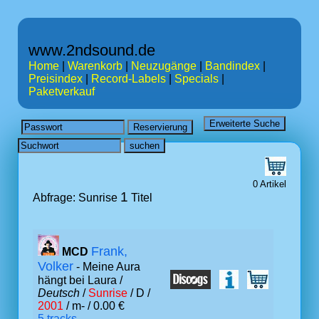
www.2ndsound.de
Home
|
Warenkorb
|
Neuzugänge
|
Bandindex
|
Preisindex
|
Record-Labels
|
Specials
|
Paketverkauf
0 Artikel
1
Abfrage: Sunrise
Titel
Frank,
MCD
Volker
- Meine Aura
hängt bei Laura /
Deutsch
/
Sunrise
/ D /
2001
/ m- / 0.00 €
5 tracks