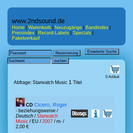
www.2ndsound.de
Home
|
Warenkorb
|
Neuzugänge
|
Bandindex
|
Preisindex
|
Record-Labels
|
Specials
|
Paketverkauf
0 Artikel
1
Abfrage: Starwatch Music
Titel
Cicero, Roger
CD
- beziehungsweise /
Deutsch
/
Starwatch
Music
/ EU /
2007
/ m- /
2.00 €