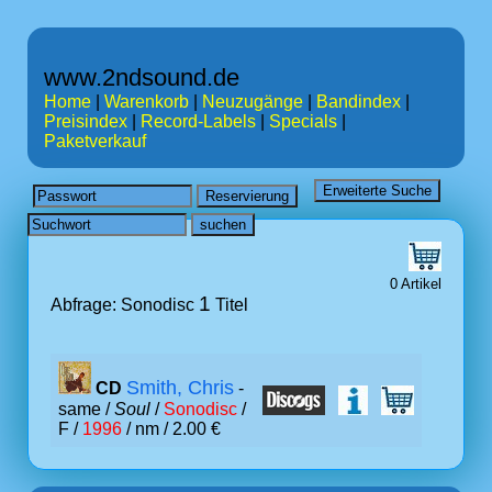
www.2ndsound.de
Home
|
Warenkorb
|
Neuzugänge
|
Bandindex
|
Preisindex
|
Record-Labels
|
Specials
|
Paketverkauf
0 Artikel
1
Abfrage: Sonodisc
Titel
Smith, Chris
CD
-
same /
Soul
/
Sonodisc
/
F /
1996
/ nm / 2.00 €