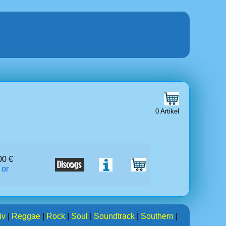
0 Artikel
00 €
 or
iv
|
Reggae
|
Rock
|
Soul
|
Soundtrack
|
Southern
|