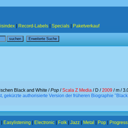
isindex
|
Record-Labels
|
Specials
|
Paketverkauf
ischen Black and White /
Pop
/
Scala Z Media
/ D /
2009
/ m / 3.
 gekürzte authorisierte Version der früheren Biographie "Black
|
Easylistening
|
Electronic
|
Folk
|
Jazz
|
Metal
|
Pop
|
Progress