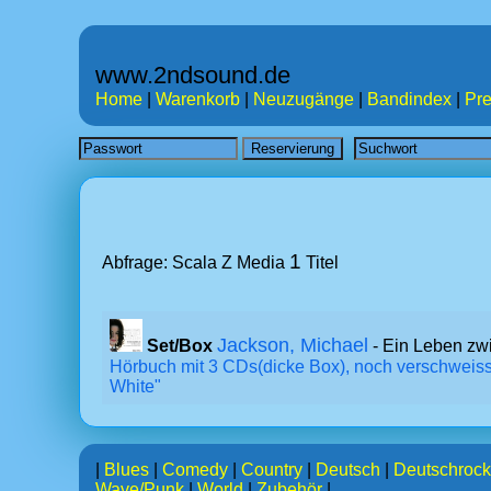
www.2ndsound.de
Home
|
Warenkorb
|
Neuzugänge
|
Bandindex
|
Pre
1
Abfrage: Scala Z Media
Titel
Jackson, Michael
Set/Box
- Ein Leben zw
Hörbuch mit 3 CDs(dicke Box), noch verschweisst,
White"
|
Blues
|
Comedy
|
Country
|
Deutsch
|
Deutschrock
Wave/Punk
|
World
|
Zubehör
|