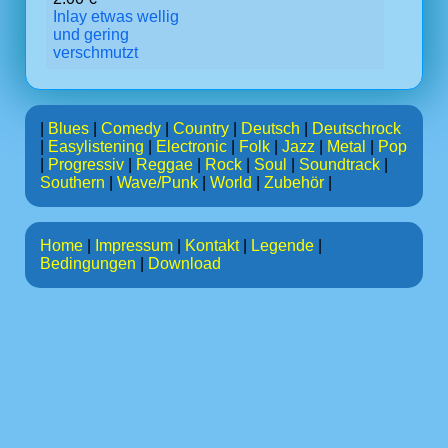
Inlay etwas wellig
und gering
verschmutzt
|
Blues
|
Comedy
|
Country
|
Deutsch
|
Deutschrock
|
Easylistening
|
Electronic
|
Folk
|
Jazz
|
Metal
|
Pop
|
Progressiv
|
Reggae
|
Rock
|
Soul
|
Soundtrack
|
Southern
|
Wave/Punk
|
World
|
Zubehör
|
Home
|
Impressum
|
Kontakt
|
Legende
|
Bedingungen
|
Download