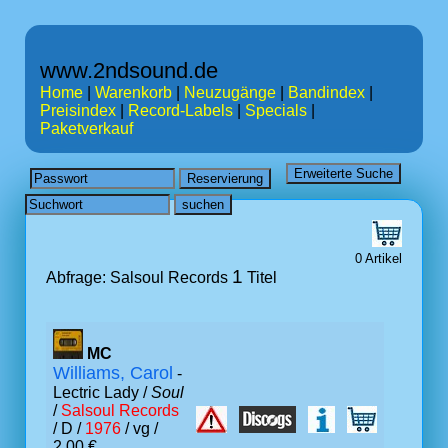
www.2ndsound.de
Home
|
Warenkorb
|
Neuzugänge
|
Bandindex
|
Preisindex
|
Record-Labels
|
Specials
|
Paketverkauf
0 Artikel
1
Abfrage: Salsoul Records
Titel
MC
Williams, Carol
-
Lectric Lady /
Soul
/
Salsoul Records
/ D /
1976
/ vg /
2.00 €