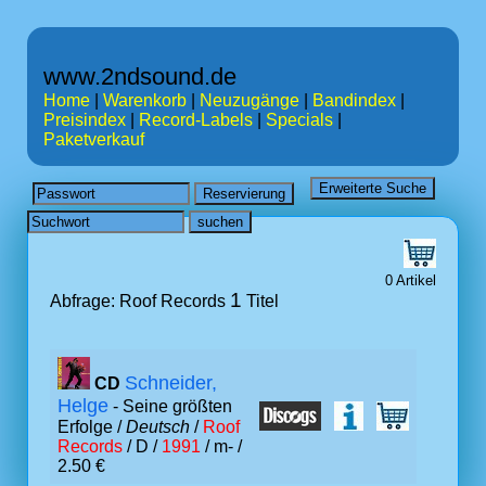
www.2ndsound.de
Home
|
Warenkorb
|
Neuzugänge
|
Bandindex
|
Preisindex
|
Record-Labels
|
Specials
|
Paketverkauf
0 Artikel
1
Abfrage: Roof Records
Titel
Schneider,
CD
Helge
- Seine größten
Erfolge /
Deutsch
/
Roof
Records
/ D /
1991
/ m- /
2.50 €