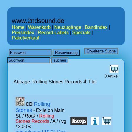
www.2ndsound.de
Home
|
Warenkorb
|
Neuzugänge
|
Bandindex
|
Preisindex
|
Record-Labels
|
Specials
|
Paketverkauf
0 Artikel
4
Abfrage: Rolling Stones Records
Titel
Rolling
CD
Stones
- Exile on Main
St. /
Rock
/
Rolling
Stones Records
/ A /
/ vg
/ 2.00 €
orig.released 1972, Disc