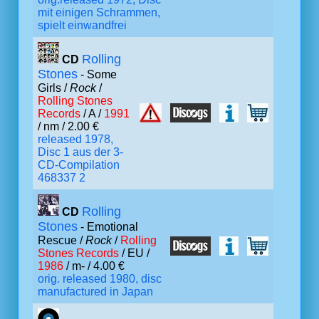
mit einigen Schrammen,
spielt einwandfrei
Rolling
CD
Stones
- Some
Girls /
Rock
/
Rolling Stones
Records
/ A /
1991
/ nm / 2.00 €
released 1978,
Disc 1 aus der 3-
CD-Compilation
468337 2
Rolling
CD
Stones
- Emotional
Rescue /
Rock
/
Rolling
Stones Records
/ EU /
1986
/ m- / 4.00 €
orig. released 1980, disc
manufactured in Japan