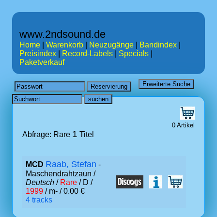
www.2ndsound.de
Home
|
Warenkorb
|
Neuzugänge
|
Bandindex
|
Preisindex
|
Record-Labels
|
Specials
|
Paketverkauf
0 Artikel
1
Abfrage: Rare
Titel
Raab, Stefan
MCD
-
Maschendrahtzaun /
Deutsch
/
Rare
/ D /
1999
/ m- / 0.00 €
4 tracks