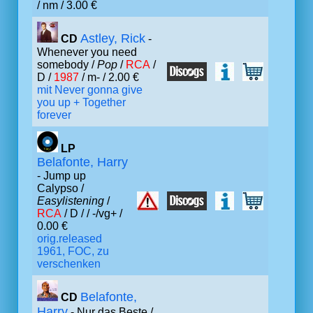
/ nm / 3.00 €
Astley, Rick
CD
-
Whenever you need
somebody /
Pop
/
RCA
/
D /
1987
/ m- / 2.00 €
mit Never gonna give
you up + Together
forever
LP
Belafonte, Harry
- Jump up
Calypso /
Easylistening
/
RCA
/ D /
/ -/vg+ /
0.00 €
orig.released
1961, FOC, zu
verschenken
Belafonte,
CD
Harry
- Nur das Beste /