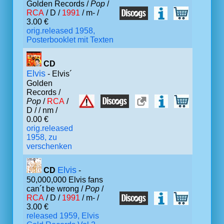
Golden Records /
Pop
/
RCA
/ D /
1991
/ m- /
3.00 €
orig.released 1958,
Posterbooklet mit Texten
CD
Elvis
- Elvis´
Golden
Records /
Pop
/
RCA
/
D /
/ nm /
0.00 €
orig.released
1958, zu
verschenken
Elvis
CD
-
50,000,000 Elvis fans
can´t be wrong /
Pop
/
RCA
/ D /
1991
/ m- /
3.00 €
released 1959, Elvis