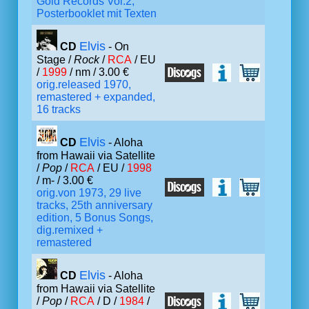
Gold Records Vol.2,
Posterbooklet mit Texten
Elvis
CD
- On
Stage /
Rock
/
RCA
/ EU
/
1999
/ nm / 3.00 €
orig.released 1970,
remastered + expanded,
16 tracks
Elvis
CD
- Aloha
from Hawaii via Satellite
/
Pop
/
RCA
/ EU /
1998
/ m- / 3.00 €
orig.von 1973, 29 live
tracks, 25th anniversary
edition, 5 Bonus Songs,
dig.remixed +
remastered
Elvis
CD
- Aloha
from Hawaii via Satellite
/
Pop
/
RCA
/ D /
1984
/