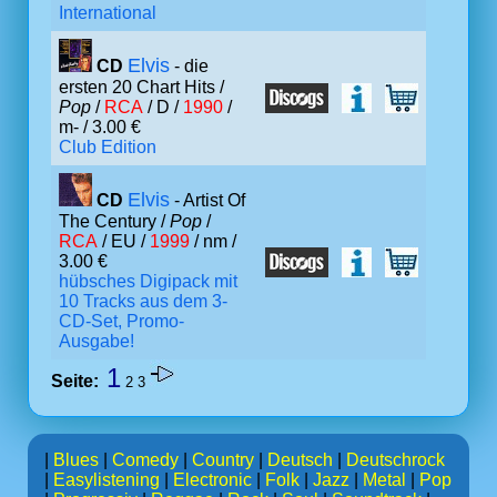
International
Elvis
CD
- die
ersten 20 Chart Hits /
Pop
/
RCA
/ D /
1990
/
m- / 3.00 €
Club Edition
Elvis
CD
- Artist Of
The Century /
Pop
/
RCA
/ EU /
1999
/ nm /
3.00 €
hübsches Digipack mit
10 Tracks aus dem 3-
CD-Set, Promo-
Ausgabe!
1
Seite:
2
3
|
Blues
|
Comedy
|
Country
|
Deutsch
|
Deutschrock
|
Easylistening
|
Electronic
|
Folk
|
Jazz
|
Metal
|
Pop