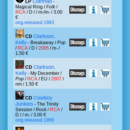
Clannad
LP
-
Magical Ring /
Folk
/
RCA
/ D /
/ m-/m- / 3.00
€
orig.released 1983
Clarkson,
CD
Kelly
- Breakaway /
Pop
/
RCA
/ D /
2005
/ m- /
1.50 €
Clarkson,
CD
Kelly
- My December /
Pop
/
RCA
/ EU /
2007
/
nm / 1.50 €
Cowboy
CD
Junkies
- The Trinity
Session /
Rock
/
RCA
/
D /
/ m- / 3.00 €
orig.released 1988