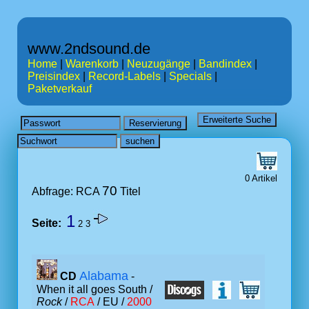
www.2ndsound.de
Home
|
Warenkorb
|
Neuzugänge
|
Bandindex
|
Preisindex
|
Record-Labels
|
Specials
|
Paketverkauf
0 Artikel
70
Abfrage: RCA
Titel
1
Seite:
2
3
Alabama
CD
-
When it all goes South /
Rock
/
RCA
/ EU /
2000