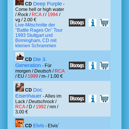
Deep Purple
CD
-
Come hell or high water
/
Rock
/
RCA
/ /
1994
/
vg / 2.00 €
Live-Mitschnitte der
"Battle Rages On" Tour
1993 Stuttgart und
Birmingham, CD mit
kleinen Schrammen
Die 3.
CD
Generation
- Für
morgen /
Deutsch
/
RCA
/ EU /
1999
/ m- / 1.00 €
Doc
CD
Eisenhauer
- Alles im
Lack /
Deutschrock
/
RCA
/ D /
1992
/ nm /
3.00 €
Elvis
CD
- Elvis´