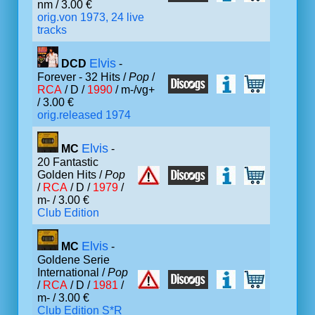
nm / 3.00 €
orig.von 1973, 24 live
tracks
Elvis
DCD
-
Forever - 32 Hits /
Pop
/
RCA
/ D /
1990
/ m-/vg+
/ 3.00 €
orig.released 1974
Elvis
MC
-
20 Fantastic
Golden Hits /
Pop
/
RCA
/ D /
1979
/
m- / 3.00 €
Club Edition
Elvis
MC
-
Goldene Serie
International /
Pop
/
RCA
/ D /
1981
/
m- / 3.00 €
Club Edition S*R