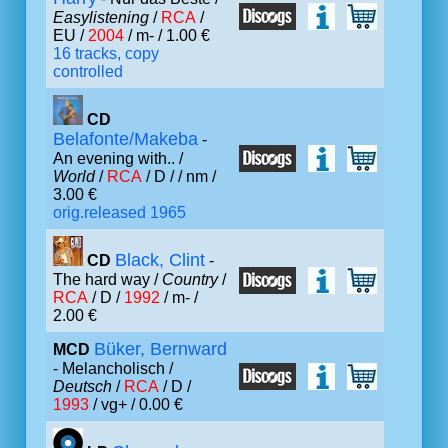
Easylistening
/
RCA
/
EU /
2004
/ m- / 1.00 €
16 tracks, copy
controlled
CD
Belafonte/Makeba
-
An evening with.. /
World
/
RCA
/ D /
/ nm /
3.00 €
orig.released 1965
Black, Clint
CD
-
The hard way /
Country
/
RCA
/ D /
1992
/ m- /
2.00 €
Büker, Bernward
MCD
- Melancholisch /
Deutsch
/
RCA
/ D /
1993
/ vg+ / 0.00 €