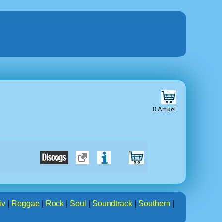
0 Artikel
iv
|
Reggae
|
Rock
|
Soul
|
Soundtrack
|
Southern
|