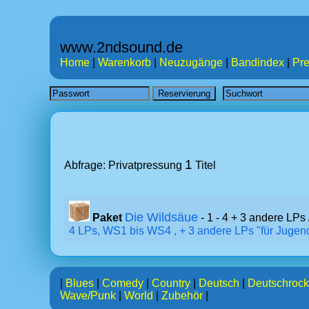
www.2ndsound.de
Home
|
Warenkorb
|
Neuzugänge
|
Bandindex
|
Pre
1
Abfrage: Privatpressung
Titel
Die Wildsäue
Paket
- 1 - 4 + 3 andere LPs 
4 LPs, WS1 bis WS4 , + 3 andere LPs "für Jugend
|
Blues
|
Comedy
|
Country
|
Deutsch
|
Deutschrock
Wave/Punk
|
World
|
Zubehör
|