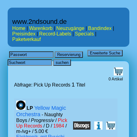
www.2ndsound.de
Home
|
Warenkorb
|
Neuzugänge
|
Bandindex
|
Preisindex
|
Record-Labels
|
Specials
|
Paketverkauf
0 Artikel
1
Abfrage: Pick Up Records
Titel
Yellow Magic
LP
Orchestra
- Naughty
Boys /
Progressiv
/
Pick
Up Records
/ D /
1984
/
m-/vg+ / 5.00 €
Elektronik, mit Ryuichi