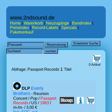
www.2ndsound.de
Home
|
Warenkorb
|
Neuzugänge
|
Bandindex
|
Preisindex
|
Record-Labels
|
Specials
|
Paketverkauf
0 Artikel
1
Abfrage: Passport Records
Titel
Everly
DLP
Brothers
- Reunion
Concert /
Pop
/
Passport
Records
/ US /
1983
/
m-/m- / 3.00 €
live, FOC, cut