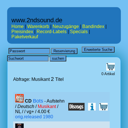
www.2ndsound.de
Home
|
Warenkorb
|
Neuzugänge
|
Bandindex
|
Preisindex
|
Record-Labels
|
Specials
|
Paketverkauf
0 Artikel
2
Abfrage: Musikant
Titel
Bots
CD
- Aufstehn
/
Deutsch
/
Musikant
/
NL /
/ vg+ / 4.00 €
orig.released 1980