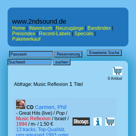
www.2ndsound.de
Home
|
Warenkorb
|
Neuzugänge
|
Bandindex
|
Preisindex
|
Record-Labels
|
Specials
|
Paketverkauf
0 Artikel
1
Abfrage: Music Reflexion
Titel
Carmen, Phil
CD
- Great Hits (live) /
Pop
/
Music Reflexion
/ Israel /
1994
/ m- / 1.50 €
13 tracks, Top-Qualität,
orig.released 1993 unter