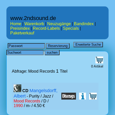
www.2ndsound.de
Home
|
Warenkorb
|
Neuzugänge
|
Bandindex
|
Preisindex
|
Record-Labels
|
Specials
|
Paketverkauf
0 Artikel
1
Abfrage: Mood Records
Titel
Mangelsdorff,
CD
Albert
- Purity /
Jazz
/
Mood Records
/ D /
1990
/ m- / 4.50 €