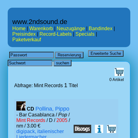
www.2ndsound.de
Home
|
Warenkorb
|
Neuzugänge
|
Bandindex
|
Preisindex
|
Record-Labels
|
Specials
|
Paketverkauf
0 Artikel
1
Abfrage: Mint Records
Titel
Pollina, Pippo
CD
- Bar Casablanca /
Pop
/
Mint Records
/ D /
2005
/
nm / 3.00 €
digipack, italienischer
Liedermacher,