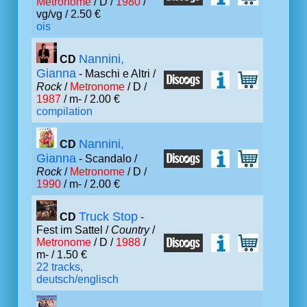
Metronome
/ D /
1980
/
vg/vg / 2.50 €
ois
Nannini,
CD
Gianna
- Maschi e Altri /
Rock
/
Metronome
/ D /
1987
/ m- / 2.00 €
compilation
Nannini,
CD
Gianna
- Scandalo /
Rock
/
Metronome
/ D /
1990
/ m- / 2.00 €
Truck Stop
CD
-
Fest im Sattel /
Country
/
Metronome
/ D /
1988
/
m- / 1.50 €
22 tracks,
deutsch/englisch