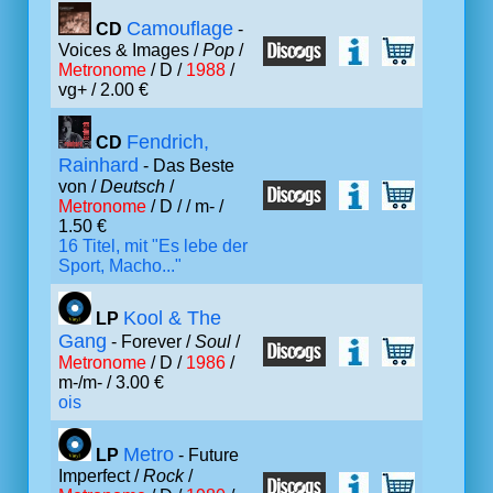
Camouflage
CD
-
Voices & Images /
Pop
/
Metronome
/ D /
1988
/
vg+ / 2.00 €
Fendrich,
CD
Rainhard
- Das Beste
von /
Deutsch
/
Metronome
/ D /
/ m- /
1.50 €
16 Titel, mit "Es lebe der
Sport, Macho..."
Kool & The
LP
Gang
- Forever /
Soul
/
Metronome
/ D /
1986
/
m-/m- / 3.00 €
ois
Metro
LP
- Future
Imperfect /
Rock
/