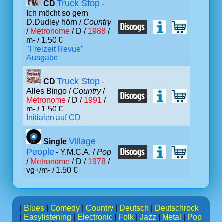
Truck Stop
CD
-
Ich möcht so gern
D.Dudley hörn /
Country
/
Metronome
/ D /
1988
/
m- / 1.50 €
"Freizeit Revue"
Ausgabe
Truck Stop
CD
-
Alles Bingo /
Country
/
Metronome
/ D /
1991
/
m- / 1.50 €
Initialen auf CD
Village
Single
People
- Y.M.C.A. /
Pop
/
Metronome
/ D /
1978
/
vg+/m- / 1.50 €
|
Blues
|
Comedy
|
Country
|
Deutsch
|
Deutschrock
|
Easylistening
|
Electronic
|
Folk
|
Jazz
|
Metal
|
Pop