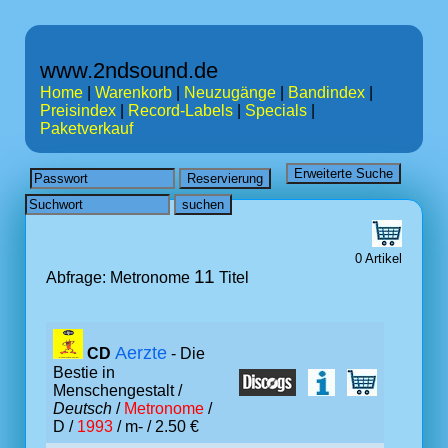
www.2ndsound.de
Home
|
Warenkorb
|
Neuzugänge
|
Bandindex
|
Preisindex
|
Record-Labels
|
Specials
|
Paketverkauf
0 Artikel
11
Abfrage: Metronome
Titel
Aerzte
CD
- Die
Bestie in
Menschengestalt /
Deutsch
/
Metronome
/
D /
1993
/ m- / 2.50 €