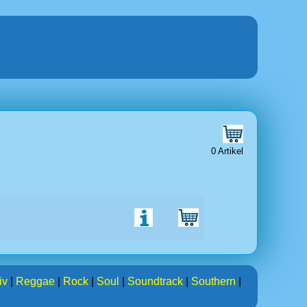
0 Artikel
iv
|
Reggae
|
Rock
|
Soul
|
Soundtrack
|
Southern
|