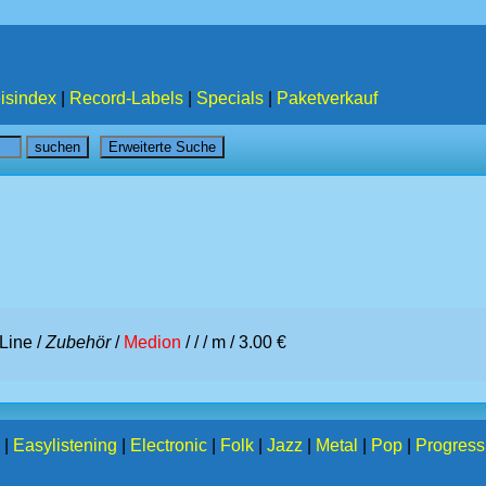
isindex
|
Record-Labels
|
Specials
|
Paketverkauf
Line /
Zubehör
/
Medion
/ /
/ m / 3.00 €
|
Easylistening
|
Electronic
|
Folk
|
Jazz
|
Metal
|
Pop
|
Progress