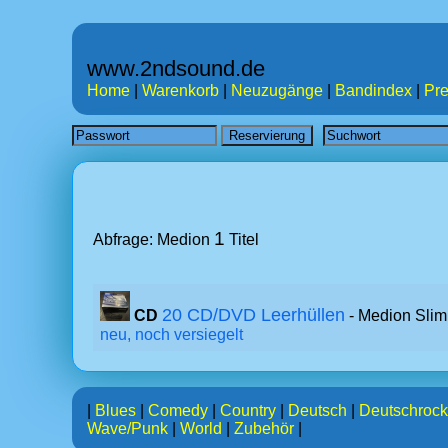
www.2ndsound.de
Home
|
Warenkorb
|
Neuzugänge
|
Bandindex
|
Pre
1
Abfrage: Medion
Titel
20 CD/DVD Leerhüllen
CD
- Medion Slim
neu, noch versiegelt
|
Blues
|
Comedy
|
Country
|
Deutsch
|
Deutschrock
Wave/Punk
|
World
|
Zubehör
|