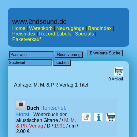
www.2ndsound.de
Home
|
Warenkorb
|
Neuzugänge
|
Bandindex
|
Preisindex
|
Record-Labels
|
Specials
|
Paketverkauf
0 Artikel
1
Abfrage: M. M. & PR Verlag
Titel
Hentschel,
Buch
Horst
- Wörterbuch der
akustischen Gitarre /
/
M. M.
& PR Verlag
/ D /
1991
/ nm /
2.00 €