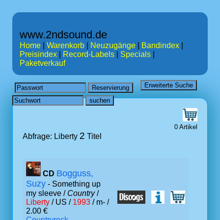
www.2ndsound.de
Home
|
Warenkorb
|
Neuzugänge
|
Bandindex
|
Preisindex
|
Record-Labels
|
Specials
|
Paketverkauf
0 Artikel
2
Abfrage: Liberty
Titel
Bogguss,
CD
Suzy
- Something up
my sleeve /
Country
/
Liberty
/ US /
1993
/ m- /
2.00 €
Countryrock,