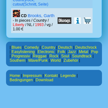
cutout(Schnitt, Seite)
Brooks, Garth
CD
- In pieces /
Country
/
Liberty
/ NL /
1993
/ vg /
1.00 €
|
Blues
|
Comedy
|
Country
|
Deutsch
|
Deutschrock
|
Easylistening
|
Electronic
|
Folk
|
Jazz
|
Metal
|
Pop
|
Progressiv
|
Reggae
|
Rock
|
Soul
|
Soundtrack
|
Southern
|
Wave/Punk
|
World
|
Zubehör
|
Home
|
Impressum
|
Kontakt
|
Legende
|
Bedingungen
|
Download