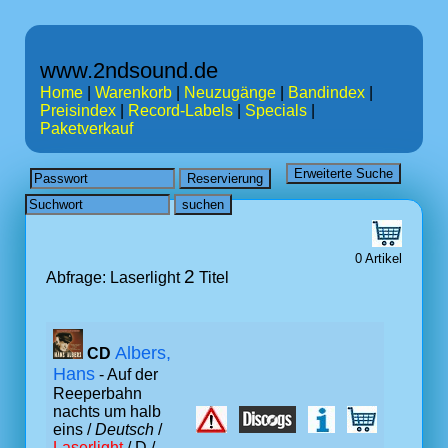
www.2ndsound.de
Home
|
Warenkorb
|
Neuzugänge
|
Bandindex
|
Preisindex
|
Record-Labels
|
Specials
|
Paketverkauf
0 Artikel
2
Abfrage: Laserlight
Titel
Albers,
CD
Hans
- Auf der
Reeperbahn
nachts um halb
eins /
Deutsch
/
Laserlight
/ D /