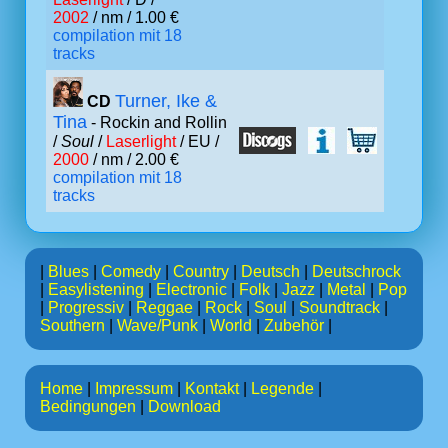
2002
/ nm / 1.00 €
compilation mit 18
tracks
Turner, Ike &
CD
Tina
- Rockin and Rollin
/
Soul
/
Laserlight
/ EU /
2000
/ nm / 2.00 €
compilation mit 18
tracks
|
Blues
|
Comedy
|
Country
|
Deutsch
|
Deutschrock
|
Easylistening
|
Electronic
|
Folk
|
Jazz
|
Metal
|
Pop
|
Progressiv
|
Reggae
|
Rock
|
Soul
|
Soundtrack
|
Southern
|
Wave/Punk
|
World
|
Zubehör
|
Home
|
Impressum
|
Kontakt
|
Legende
|
Bedingungen
|
Download