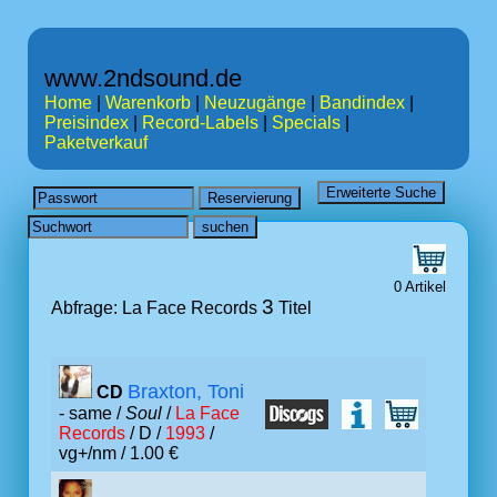
www.2ndsound.de
Home
|
Warenkorb
|
Neuzugänge
|
Bandindex
|
Preisindex
|
Record-Labels
|
Specials
|
Paketverkauf
0 Artikel
3
Abfrage: La Face Records
Titel
Braxton, Toni
CD
- same /
Soul
/
La Face
Records
/ D /
1993
/
vg+/nm / 1.00 €