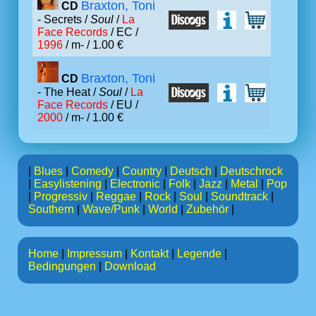
Braxton, Toni
CD
- Secrets /
Soul
/
La
Face Records
/ EC /
1996
/ m- / 1.00 €
Braxton, Toni
CD
- The Heat /
Soul
/
La
Face Records
/ EU /
2000
/ m- / 1.00 €
|
Blues
|
Comedy
|
Country
|
Deutsch
|
Deutschrock
|
Easylistening
|
Electronic
|
Folk
|
Jazz
|
Metal
|
Pop
|
Progressiv
|
Reggae
|
Rock
|
Soul
|
Soundtrack
|
Southern
|
Wave/Punk
|
World
|
Zubehör
|
Home
|
Impressum
|
Kontakt
|
Legende
|
Bedingungen
|
Download