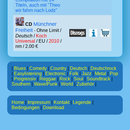
Titeln, auch mit "Theo
wir fahrn nach Lodz"
Münchner
CD
Freiheit
- Ohne Limit /
Deutsch
/
Koch
Universal
/ EU /
2010
/
nm / 2.00 €
|
Blues
|
Comedy
|
Country
|
Deutsch
|
Deutschrock
|
Easylistening
|
Electronic
|
Folk
|
Jazz
|
Metal
|
Pop
|
Progressiv
|
Reggae
|
Rock
|
Soul
|
Soundtrack
|
Southern
|
Wave/Punk
|
World
|
Zubehör
|
Home
|
Impressum
|
Kontakt
|
Legende
|
Bedingungen
|
Download