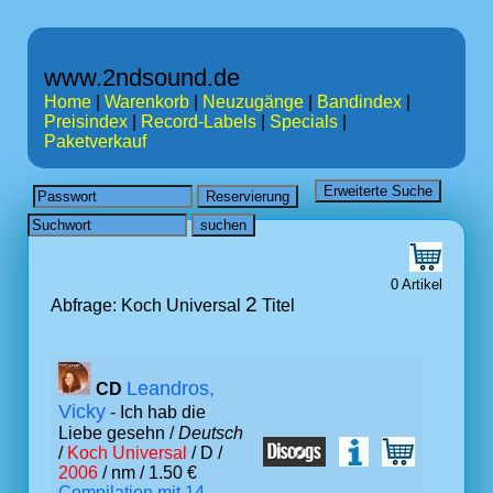
www.2ndsound.de
Home
|
Warenkorb
|
Neuzugänge
|
Bandindex
|
Preisindex
|
Record-Labels
|
Specials
|
Paketverkauf
0 Artikel
2
Abfrage: Koch Universal
Titel
Leandros,
CD
Vicky
- Ich hab die
Liebe gesehn /
Deutsch
/
Koch Universal
/ D /
2006
/ nm / 1.50 €
Compilation mit 14