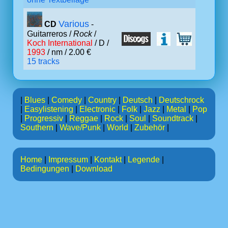
Various
CD
-
Guitarreros /
Rock
/
Koch International
/ D /
1993
/ nm / 2.00 €
15 tracks
|
Blues
|
Comedy
|
Country
|
Deutsch
|
Deutschrock
|
Easylistening
|
Electronic
|
Folk
|
Jazz
|
Metal
|
Pop
|
Progressiv
|
Reggae
|
Rock
|
Soul
|
Soundtrack
|
Southern
|
Wave/Punk
|
World
|
Zubehör
|
Home
|
Impressum
|
Kontakt
|
Legende
|
Bedingungen
|
Download