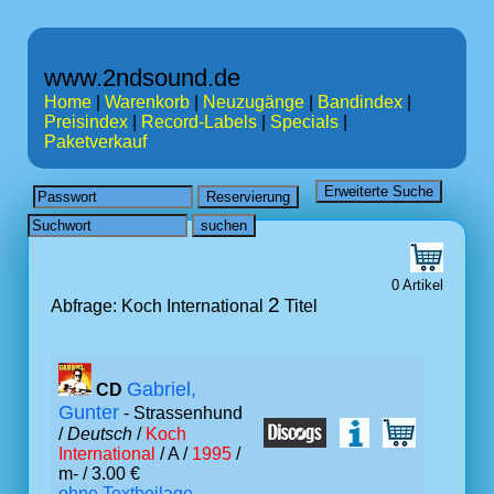
www.2ndsound.de
Home
|
Warenkorb
|
Neuzugänge
|
Bandindex
|
Preisindex
|
Record-Labels
|
Specials
|
Paketverkauf
0 Artikel
2
Abfrage: Koch International
Titel
Gabriel,
CD
Gunter
- Strassenhund
/
Deutsch
/
Koch
International
/ A /
1995
/
m- / 3.00 €
ohne Textbeilage