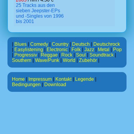
25 Tracks aus den
sieben Jeepster-EPs
und -Singles von 1996
bis 2001
|
Blues
|
Comedy
|
Country
|
Deutsch
|
Deutschrock
|
Easylistening
|
Electronic
|
Folk
|
Jazz
|
Metal
|
Pop
|
Progressiv
|
Reggae
|
Rock
|
Soul
|
Soundtrack
|
Southern
|
Wave/Punk
|
World
|
Zubehör
|
Home
|
Impressum
|
Kontakt
|
Legende
|
Bedingungen
|
Download