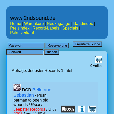
www.2ndsound.de
Home
|
Warenkorb
|
Neuzugänge
|
Bandindex
|
Preisindex
|
Record-Labels
|
Specials
|
Paketverkauf
0 Artikel
1
Abfrage: Jeepster Records
Titel
Belle and
DCD
Sebastian
- Push
barman to open old
wounds /
Rock
/
Jeepster Records
/ UK /
2005
/ nm / 4.50 €