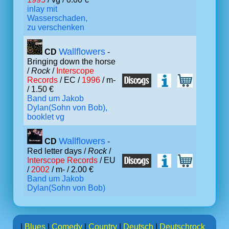
inlay mit
Wasserschaden,
zu verschenken
Wallflowers
CD
-
Bringing down the horse
/
Rock
/
Interscope
Records
/ EC /
1996
/ m-
/ 1.50 €
Band um Jakob
Dylan(Sohn von Bob),
booklet vg
Wallflowers
CD
-
Red letter days /
Rock
/
Interscope Records
/ EU
/
2002
/ m- / 2.00 €
Band um Jakob
Dylan(Sohn von Bob)
|
Blues
|
Comedy
|
Country
|
Deutsch
|
Deutschrock