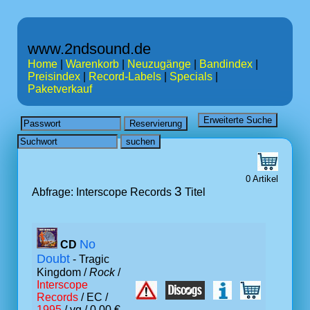
www.2ndsound.de
Home
|
Warenkorb
|
Neuzugänge
|
Bandindex
|
Preisindex
|
Record-Labels
|
Specials
|
Paketverkauf
0 Artikel
3
Abfrage: Interscope Records
Titel
No
CD
Doubt
- Tragic
Kingdom /
Rock
/
Interscope
Records
/ EC /
1995
/ vg / 0.00 €