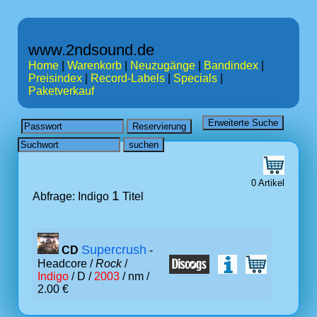
www.2ndsound.de
Home
|
Warenkorb
|
Neuzugänge
|
Bandindex
|
Preisindex
|
Record-Labels
|
Specials
|
Paketverkauf
0 Artikel
1
Abfrage: Indigo
Titel
Supercrush
CD
-
Headcore /
Rock
/
Indigo
/ D /
2003
/ nm /
2.00 €