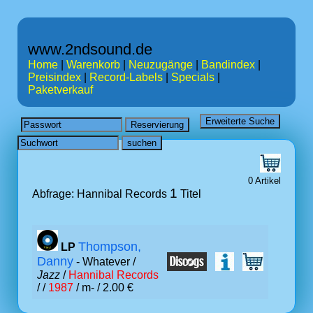
www.2ndsound.de
Home
|
Warenkorb
|
Neuzugänge
|
Bandindex
|
Preisindex
|
Record-Labels
|
Specials
|
Paketverkauf
0 Artikel
1
Abfrage: Hannibal Records
Titel
Thompson,
LP
Danny
- Whatever /
Jazz
/
Hannibal Records
/ /
1987
/ m- / 2.00 €