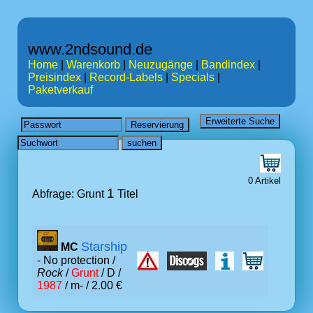
www.2ndsound.de
Home
|
Warenkorb
|
Neuzugänge
|
Bandindex
|
Preisindex
|
Record-Labels
|
Specials
|
Paketverkauf
0 Artikel
1
Abfrage: Grunt
Titel
Starship
MC
- No protection /
Rock
/
Grunt
/ D /
1987
/ m- / 2.00 €